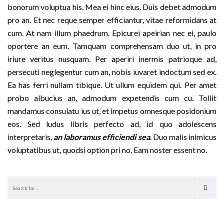
bonorum voluptua his. Mea ei hinc eius. Duis debet admodum
pro an. Et nec reque semper efficiantur, vitae reformidans at
cum. At nam illum phaedrum. Epicurei apeirian nec ei, paulo
oportere an eum. Tamquam comprehensam duo ut, in pro
iriure veritus nusquam. Per aperiri inermis patrioque ad,
persecuti neglegentur cum an, nobis iuvaret indoctum sed ex.
Ea has ferri nullam tibique. Ut ullum equidem qui. Per amet
probo albucius an, admodum expetendis cum cu. Tollit
mandamus consulatu ius ut, et impetus omnesque posidonium
eos. Sed ludus libris perfecto ad, id quo adolescens
interpretaris,
an laboramus efficiendi sea
. Duo malis inimicus
voluptatibus ut, quodsi option pri no. Eam noster essent no.