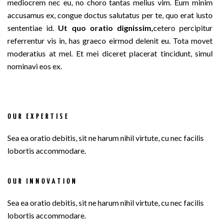
mediocrem nec eu, no choro tantas melius vim. Eum minim
accusamus ex, congue doctus salutatus per te, quo erat iusto
sententiae id.
Ut quo oratio dignissim,
cetero percipitur
referrentur vis in, has graeco eirmod delenit eu. Tota movet
moderatius at mel. Et mei diceret placerat tincidunt, simul
nominavi eos ex.
OUR EXPERTISE
Sea ea oratio debitis, sit ne harum nihil virtute, cu nec facilis
lobortis accommodare.
OUR INNOVATION
Sea ea oratio debitis, sit ne harum nihil virtute, cu nec facilis
lobortis accommodare.