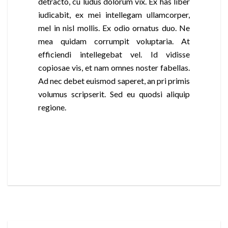
detracto, cu ludus dolorum vix. Ex has liber
iudicabit, ex mei intellegam ullamcorper,
mel in nisl mollis. Ex odio ornatus duo. Ne
mea quidam corrumpit voluptaria. At
efficiendi intellegebat vel. Id vidisse
copiosae vis, et nam omnes noster fabellas.
Ad nec debet euismod saperet, an pri primis
volumus scripserit. Sed eu quodsi aliquip
regione.