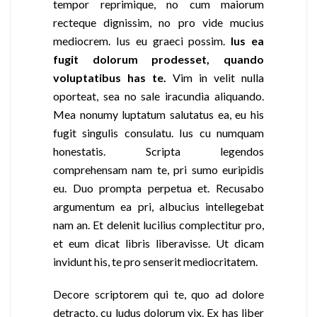
tempor reprimique, no cum maiorum
recteque dignissim, no pro vide mucius
mediocrem. Ius eu graeci possim.
Ius ea
fugit dolorum prodesset, quando
voluptatibus has te.
Vim in velit nulla
oporteat, sea no sale iracundia aliquando.
Mea nonumy luptatum salutatus ea, eu his
fugit singulis consulatu. Ius cu numquam
honestatis. Scripta legendos
comprehensam nam te, pri sumo euripidis
eu. Duo prompta perpetua et. Recusabo
argumentum ea pri, albucius intellegebat
nam an. Et delenit lucilius complectitur pro,
et eum dicat libris liberavisse. Ut dicam
invidunt his, te pro senserit mediocritatem.
Decore scriptorem qui te, quo ad dolore
detracto, cu ludus dolorum vix. Ex has liber