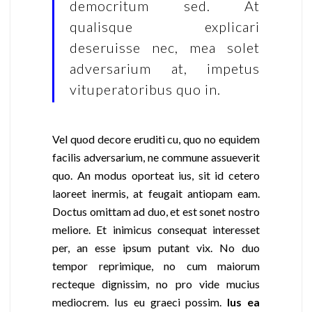
democritum sed. At
qualisque explicari
deseruisse nec, mea solet
adversarium at, impetus
vituperatoribus quo in.
Vel quod decore eruditi cu, quo no equidem
facilis adversarium, ne commune assueverit
quo. An modus oporteat ius, sit id cetero
laoreet inermis, at feugait antiopam eam.
Doctus omittam ad duo, et est sonet nostro
meliore. Et inimicus consequat interesset
per, an esse ipsum putant vix. No duo
tempor reprimique, no cum maiorum
recteque dignissim, no pro vide mucius
mediocrem. Ius eu graeci possim.
Ius ea