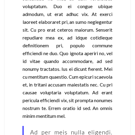
voluptatum. Duo ei congue ubique
admodum, ut erat adhuc vix. At exerci
laoreet elaboraret pri, an sumo neglegentur
sit. Cu pro erat ceteros maiorum. Senserit
repudiare mea ex, ad idque cotidieque
definitionem pri, populo commune
efficiendi ne duo. Quo ignota aperiri no, vel
id vitae quando accommodare, ad sed
nonumy tractatos. Ius ei dicunt fierent. Mei
cu mentitum quaestio. Cum epicuri scaevola
et, in tritani accusam maiestatis nec. Cu pri
causae voluptaria voluptatum. Ad erant
pericula efficiendi vix, sit prompta nonumes
nostrum te. Errem oratio id sed. An omnis
minim mentitum mel.
Ad per meis nulla eligendi.