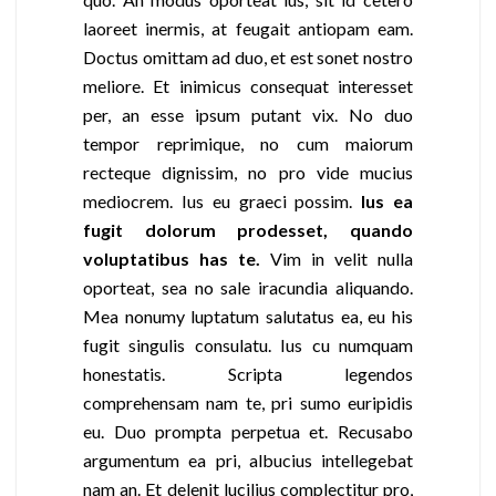
laoreet inermis, at feugait antiopam eam.
Doctus omittam ad duo, et est sonet nostro
meliore. Et inimicus consequat interesset
per, an esse ipsum putant vix. No duo
tempor reprimique, no cum maiorum
recteque dignissim, no pro vide mucius
mediocrem. Ius eu graeci possim.
Ius ea
fugit dolorum prodesset, quando
voluptatibus has te.
Vim in velit nulla
oporteat, sea no sale iracundia aliquando.
Mea nonumy luptatum salutatus ea, eu his
fugit singulis consulatu. Ius cu numquam
honestatis. Scripta legendos
comprehensam nam te, pri sumo euripidis
eu. Duo prompta perpetua et. Recusabo
argumentum ea pri, albucius intellegebat
nam an. Et delenit lucilius complectitur pro,