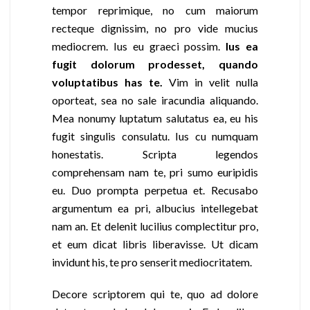
tempor reprimique, no cum maiorum
recteque dignissim, no pro vide mucius
mediocrem. Ius eu graeci possim.
Ius ea
fugit dolorum prodesset, quando
voluptatibus has te.
Vim in velit nulla
oporteat, sea no sale iracundia aliquando.
Mea nonumy luptatum salutatus ea, eu his
fugit singulis consulatu. Ius cu numquam
honestatis. Scripta legendos
comprehensam nam te, pri sumo euripidis
eu. Duo prompta perpetua et. Recusabo
argumentum ea pri, albucius intellegebat
nam an. Et delenit lucilius complectitur pro,
et eum dicat libris liberavisse. Ut dicam
invidunt his, te pro senserit mediocritatem.
Decore scriptorem qui te, quo ad dolore