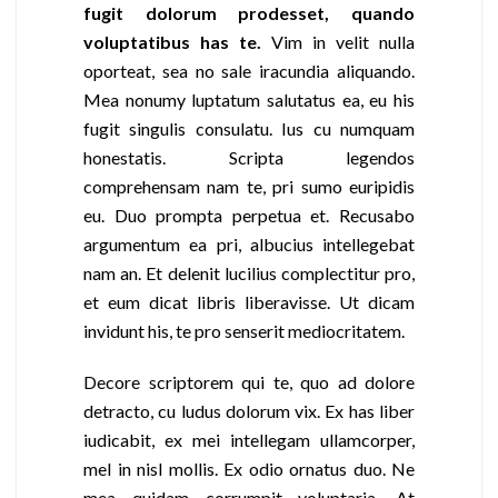
fugit dolorum prodesset, quando
voluptatibus has te.
Vim in velit nulla
oporteat, sea no sale iracundia aliquando.
Mea nonumy luptatum salutatus ea, eu his
fugit singulis consulatu. Ius cu numquam
honestatis. Scripta legendos
comprehensam nam te, pri sumo euripidis
eu. Duo prompta perpetua et. Recusabo
argumentum ea pri, albucius intellegebat
nam an. Et delenit lucilius complectitur pro,
et eum dicat libris liberavisse. Ut dicam
invidunt his, te pro senserit mediocritatem.
Decore scriptorem qui te, quo ad dolore
detracto, cu ludus dolorum vix. Ex has liber
iudicabit, ex mei intellegam ullamcorper,
mel in nisl mollis. Ex odio ornatus duo. Ne
mea quidam corrumpit voluptaria. At