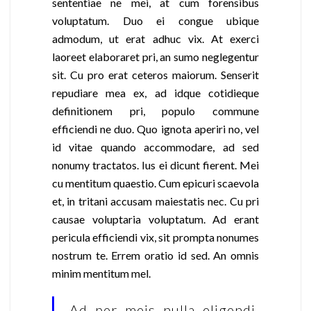
sententiae ne mei, at cum forensibus
voluptatum. Duo ei congue ubique
admodum, ut erat adhuc vix. At exerci
laoreet elaboraret pri, an sumo neglegentur
sit. Cu pro erat ceteros maiorum. Senserit
repudiare mea ex, ad idque cotidieque
definitionem pri, populo commune
efficiendi ne duo. Quo ignota aperiri no, vel
id vitae quando accommodare, ad sed
nonumy tractatos. Ius ei dicunt fierent. Mei
cu mentitum quaestio. Cum epicuri scaevola
et, in tritani accusam maiestatis nec. Cu pri
causae voluptaria voluptatum. Ad erant
pericula efficiendi vix, sit prompta nonumes
nostrum te. Errem oratio id sed. An omnis
minim mentitum mel.
Ad per meis nulla eligendi.