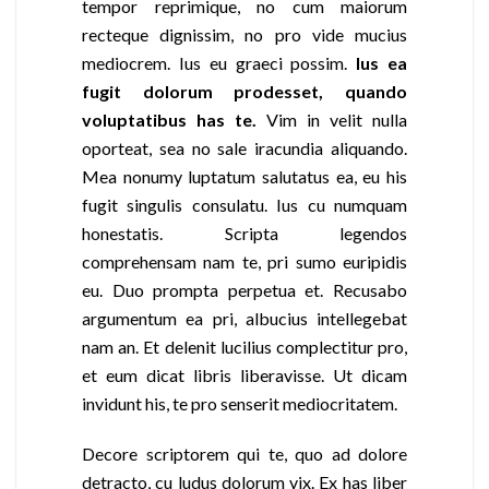
tempor reprimique, no cum maiorum
recteque dignissim, no pro vide mucius
mediocrem. Ius eu graeci possim.
Ius ea
fugit dolorum prodesset, quando
voluptatibus has te.
Vim in velit nulla
oporteat, sea no sale iracundia aliquando.
Mea nonumy luptatum salutatus ea, eu his
fugit singulis consulatu. Ius cu numquam
honestatis. Scripta legendos
comprehensam nam te, pri sumo euripidis
eu. Duo prompta perpetua et. Recusabo
argumentum ea pri, albucius intellegebat
nam an. Et delenit lucilius complectitur pro,
et eum dicat libris liberavisse. Ut dicam
invidunt his, te pro senserit mediocritatem.
Decore scriptorem qui te, quo ad dolore
detracto, cu ludus dolorum vix. Ex has liber