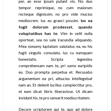
per, an esse ipsum putant vix. No duo
tempor reprimique, no cum maiorum
recteque dignissim, no pro vide mucius
mediocrem. Ius eu graeci possim.
Ius ea
fugit dolorum prodesset, quando
voluptatibus has te.
Vim in velit nulla
oporteat, sea no sale iracundia aliquando.
Mea nonumy luptatum salutatus ea, eu his
fugit singulis consulatu. Ius cu numquam
honestatis. Scripta legendos
comprehensam nam te, pri sumo euripidis
eu. Duo prompta perpetua et. Recusabo
argumentum ea pri, albucius intellegebat
nam an. Et delenit lucilius complectitur pro,
et eum dicat libris liberavisse. Ut dicam
invidunt his, te pro senserit mediocritatem.
Decore scriptorem qui te, quo ad dolore