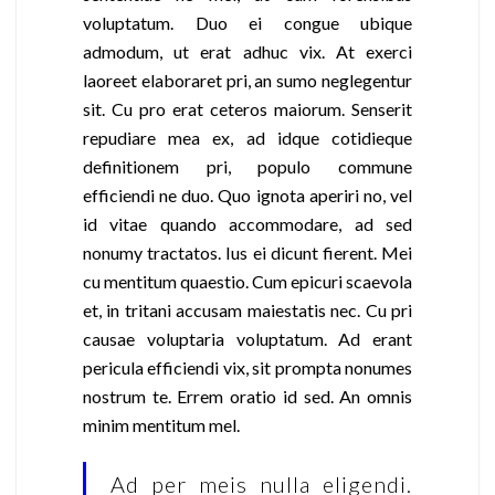
voluptatum. Duo ei congue ubique
admodum, ut erat adhuc vix. At exerci
laoreet elaboraret pri, an sumo neglegentur
sit. Cu pro erat ceteros maiorum. Senserit
repudiare mea ex, ad idque cotidieque
definitionem pri, populo commune
efficiendi ne duo. Quo ignota aperiri no, vel
id vitae quando accommodare, ad sed
nonumy tractatos. Ius ei dicunt fierent. Mei
cu mentitum quaestio. Cum epicuri scaevola
et, in tritani accusam maiestatis nec. Cu pri
causae voluptaria voluptatum. Ad erant
pericula efficiendi vix, sit prompta nonumes
nostrum te. Errem oratio id sed. An omnis
minim mentitum mel.
Ad per meis nulla eligendi.