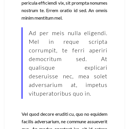
pericula efficiendi vix, sit prompta nonumes
nostrum te. Errem oratio id sed. An omnis
minim mentitum mel.
Ad per meis nulla eligendi.
Mel in reque scripta
corrumpit, te ferri aperiri
democritum sed. At
qualisque explicari
deseruisse nec, mea solet
adversarium at, impetus
vituperatoribus quo in.
Vel quod decore eruditi cu, quo no equidem
facilis adversarium, ne commune assueverit
quo. An modus oporteat ius, sit id cetero