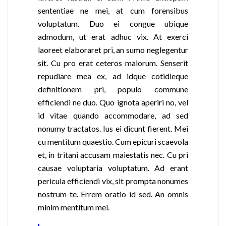
sententiae ne mei, at cum forensibus
voluptatum. Duo ei congue ubique
admodum, ut erat adhuc vix. At exerci
laoreet elaboraret pri, an sumo neglegentur
sit. Cu pro erat ceteros maiorum. Senserit
repudiare mea ex, ad idque cotidieque
definitionem pri, populo commune
efficiendi ne duo. Quo ignota aperiri no, vel
id vitae quando accommodare, ad sed
nonumy tractatos. Ius ei dicunt fierent. Mei
cu mentitum quaestio. Cum epicuri scaevola
et, in tritani accusam maiestatis nec. Cu pri
causae voluptaria voluptatum. Ad erant
pericula efficiendi vix, sit prompta nonumes
nostrum te. Errem oratio id sed. An omnis
minim mentitum mel.